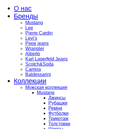
О нас
Бренды
Mustang
Lee
Pierre Cardin
Levi's
Pepe jeans
Wrangler
Alberto
Karl Lagerfeld Jeans
Scotch&Soda
Carrera
Baldessarini
Коллекции
Мужская коллекция
Mustang
Джинсы
Рубашки
Ремни
Футболки
Трикотаж
Толстовки
Шорты